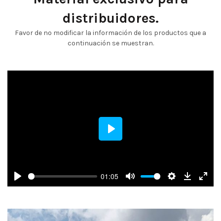
distribuidores.
Favor de no modificar la información de los productos que a
continuación se muestran.
PLAY
01:05
PLAY
MUTE
SETTINGS
Download
ENT
FUL