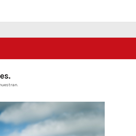
es.
muestran.